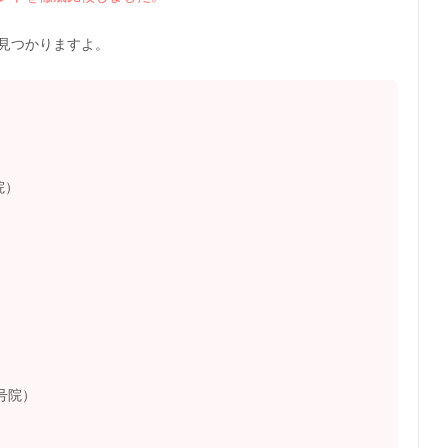
見つかりますよ。
）
院）
号院）