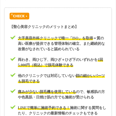
【聖心美容クリニックのメリットまとめ】
大手美容外科クリニックで唯一「ISO」を取得
＝質の
高い医療が提供できる管理体制の確立、また継続的な
改善がなされていると認められている
両わき、両ひじ下、両ひざ＋ひざ下のいずれかを
1回
5,000円（税込）で脱毛体験できる
他のクリニックでは対応していない
顔の細かいパーツ
も脱毛できる
痛みが少ない脱毛機を使用している
ので、敏感肌の方
や色黒肌・日焼け肌の方でも施術が受けられる
LINEで簡単に施術予約できる！
施術に関する質問をし
たり、クリニックの最新情報のチェックもできる