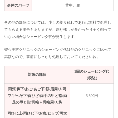
身体のパーツ
背中、腰
その他の部位については、少しの剃り残しであれば無料で処理し
てもらえる場合もありますが、剃り残しが多かったり全く剃って
いない場合はシェービング代が発生します。
聖心美容クリニックのシェービング代は他のクリニックに比べて
高額なので、事前にしっかり処理しておいてくださいね。
1回のシェービング代
対象の部位
（税込）
両頬/鼻下/あご/あご下/額/眉周り/両
ワキ/へそ下/両ひざ/両手の甲と指/両
3,300円
足の甲と指/乳輪＋乳輪周り/胸
両ひじ上/両ひじ下/お腹/ヒップ/両太